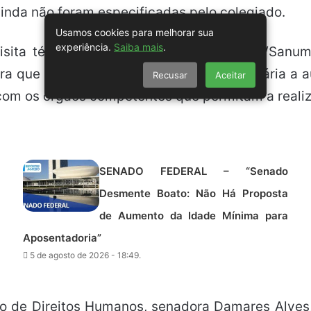
ainda não foram especificadas pelo colegiado.
Usamos cookies para melhorar sua
experiência.
Saiba mais
.
isita técnica às comunidades Yanomami/Sanumá
ra que a visita se concretize, será necessária 
Recusar
Aceitar
 com os órgãos competentes que permitam a realiz
SENADO FEDERAL – “Senado
Desmente Boato: Não Há Proposta
de Aumento da Idade Mínima para
Aposentadoria”
5 de agosto de 2026 - 18:49.
o de Direitos Humanos, senadora Damares Alves