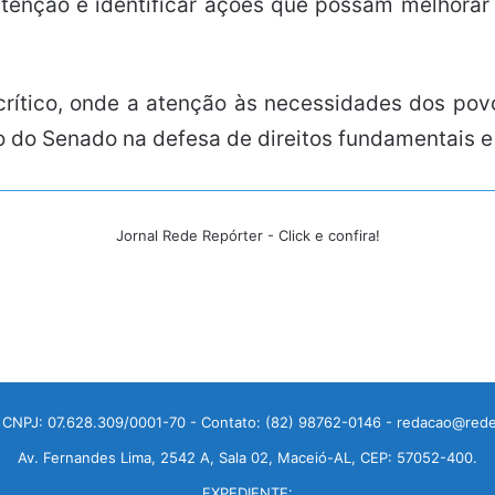
ntenção é identificar ações que possam melhorar 
ítico, onde a atenção às necessidades dos povo
 do Senado na defesa de direitos fundamentais e 
Jornal Rede Repórter - Click e confira!
 CNPJ: 07.628.309/0001-70 - Contato: (82) 98762-0146 - redacao@rede
Av. Fernandes Lima, 2542 A, Sala 02, Maceió-AL, CEP: 57052-400.
EXPEDIENTE: