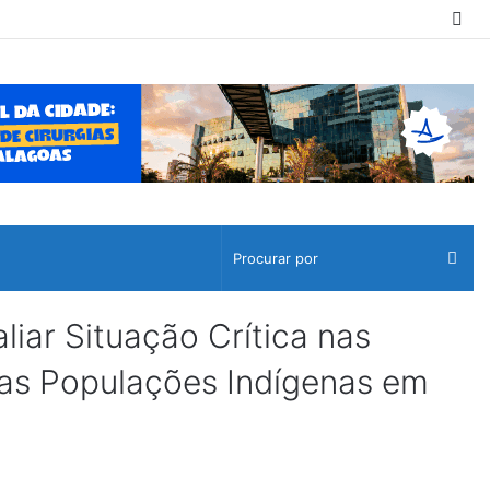
Sw
ski
Pro
por
ar Situação Crítica nas
as Populações Indígenas em