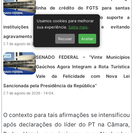
linha de crédito do FGTS para santas
casas até 2030, garantindo suporte a
Usamos cookies para melhorar
instituições filantrópicas na saúde e evitando
sua experiência.
Saiba mais
.
agravamento financeiro.
Recusar
Aceitar
7 de agosto de 2026 - 15:44.
SENADO FEDERAL – “Vinte Municípios
Gaúchos Agora Integram a Rota Turística
Vale da Felicidade com Nova Lei
Sancionada pela Presidência da República”
7 de agosto de 2026 - 14:04.
O contexto para tais afirmações se intensificou
após declarações do líder do PT na Câmara,