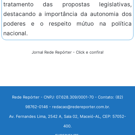
tratamento das propostas legislativas,
destacando a importância da autonomia dos
poderes e o respeito mútuo na política
nacional.
Jornal Rede Repórter - Click e confira!
Rede Repórter - CNPJ: 07.628.309/0001-70 - Contato: (82)
98762-0146 - redacao@redereporter.com.br.
Av. Fernandes Lima, 2542 A, Sala 02, Maceió-AL, CEP: 57052-
400.