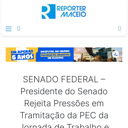
Menu
Switch
Pr
skin
po
SENADO FEDERAL –
Presidente do Senado
Rejeita Pressões em
Tramitação da PEC da
Jornada de Trabalho e