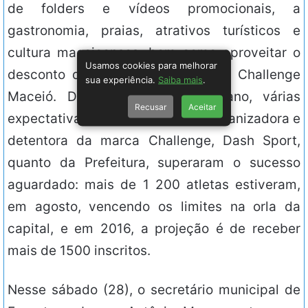
de folders e vídeos promocionais, a
gastronomia, praias, atrativos turísticos e
cultura maceioenses, bem como aproveitar o
Usamos cookies para melhorar
desconto de 20% na inscrição do Challenge
sua experiência.
Saiba mais
.
Maceió. Dado o esforço esse ano, várias
Recusar
Aceitar
expectativas, tanto da empresa organizadora e
detentora da marca Challenge, Dash Sport,
quanto da Prefeitura, superaram o sucesso
aguardado: mais de 1 200 atletas estiveram,
em agosto, vencendo os limites na orla da
capital, e em 2016, a projeção é de receber
mais de 1500 inscritos.
Nesse sábado (28), o secretário municipal de