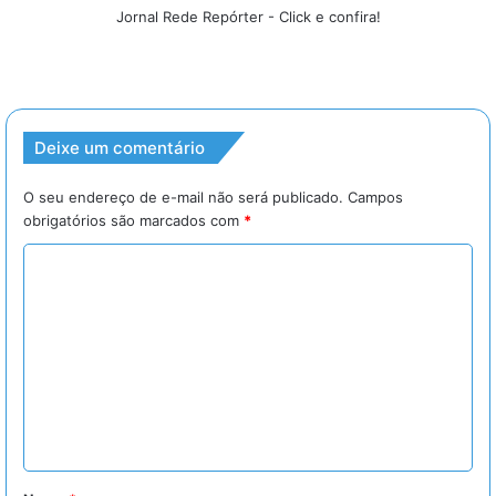
Jornal Rede Repórter - Click e confira!
Deixe um comentário
O seu endereço de e-mail não será publicado.
Campos
obrigatórios são marcados com
*
C
o
m
e
n
t
á
r