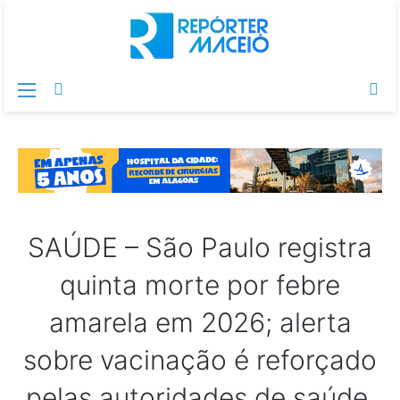
Menu
Switch
Pr
skin
po
SAÚDE – São Paulo registra
quinta morte por febre
amarela em 2026; alerta
sobre vacinação é reforçado
pelas autoridades de saúde.