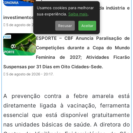
Usamos cookies para melhorar
para estimular crescimento da indústria e
sua experiência.
Saiba mais
.
investimentos no Brasil.
5 de agosto de 2026 - 20:52.
Recusar
Aceitar
ESPORTE – CBF Anuncia Paralisação de
Competições durante a Copa do Mundo
Feminina de 2027; Atividades Ficarão
Suspensas por 31 Dias em Oito Cidades-Sede.
5 de agosto de 2026 - 20:17.
A prevenção contra a febre amarela está
diretamente ligada à vacinação, ferramenta
essencial que está disponível gratuitamente
nas unidades básicas de saúde. A diretora do