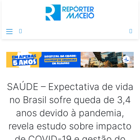
Menu
Switch
Pr
skin
po
SAÚDE – Expectativa de vida
no Brasil sofre queda de 3,4
anos devido à pandemia,
revela estudo sobre impacto
de COVID-19 e gestão do