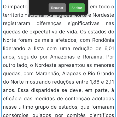
O impacto do vírus não foi uniforme em todo o
Recusar
Aceitar
território nacional. As regiões Norte e Nordeste
registraram diferenças significativas nas
quedas de expectativa de vida. Os estados do
Norte foram os mais afetados, com Rondônia
liderando a lista com uma redução de 6,01
anos, seguido por Amazonas e Roraima. Por
outro lado, o Nordeste apresentou as menores
quedas, com Maranhão, Alagoas e Rio Grande
do Norte mostrando reduções entre 1,86 e 2,11
anos. Essa disparidade se deve, em parte, à
eficácia das medidas de contenção adotadas
nesse último grupo de estados, que formaram
consórcios guiados por comitês científicos