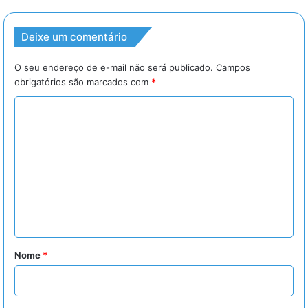
Deixe um comentário
O seu endereço de e-mail não será publicado.
Campos
obrigatórios são marcados com
*
C
o
m
e
n
t
á
r
Nome
*
i
o