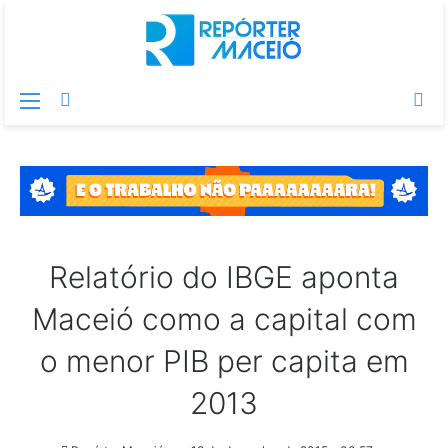
Menu
Switch
Pr
skin
po
Relatório do IBGE aponta
Maceió como a capital com
o menor PIB per capita em
2013