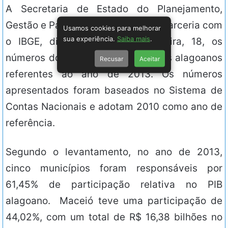
A Secretaria de Estado do Planejamento,
Gestão e Patrimônio (Seplag), em parceria com
Usamos cookies para melhorar
sua experiência.
Saiba mais
.
o IBGE, divulgou, nesta sexta-feira, 18, os
números do PIB dos 102 municípios alagoanos
Recusar
Aceitar
referentes ao ano de 2013. Os números
apresentados foram baseados no Sistema de
Contas Nacionais e adotam 2010 como ano de
referência.
Segundo o levantamento, no ano de 2013,
cinco municípios foram responsáveis por
61,45% de participação relativa no PIB
alagoano. Maceió teve uma participação de
44,02%, com um total de R$ 16,38 bilhões no