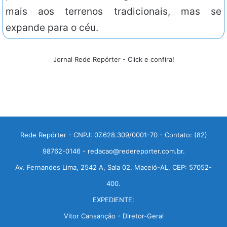
mais aos terrenos tradicionais, mas se
expande para o céu.
Jornal Rede Repórter - Click e confira!
Rede Repórter - CNPJ: 07.628.309/0001-70 - Contato: (82)
98762-0146 - redacao@redereporter.com.br.
Av. Fernandes Lima, 2542 A, Sala 02, Maceió-AL, CEP: 57052-
400.
EXPEDIENTE:
Vitor Cansanção - Diretor-Geral