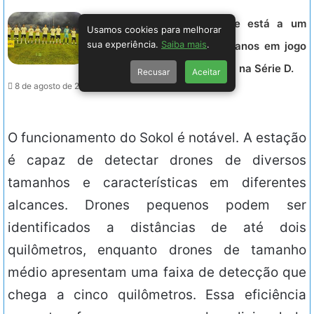
ASA avança com empate e está a um
Usamos cookies para melhorar
sua experiência.
Saiba mais
.
passo da Série C após dez anos em jogo
equilibrado contra o Goiatuba na Série D.
Recusar
Aceitar
8 de agosto de 2026 - 21:49.
O funcionamento do Sokol é notável. A estação
é capaz de detectar drones de diversos
tamanhos e características em diferentes
alcances. Drones pequenos podem ser
identificados a distâncias de até dois
quilômetros, enquanto drones de tamanho
médio apresentam uma faixa de detecção que
chega a cinco quilômetros. Essa eficiência