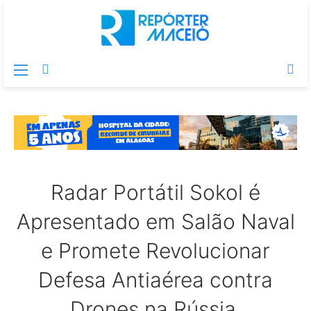
Menu
Switch
Pr
skin
po
Radar Portátil Sokol é
Apresentado em Salão Naval
e Promete Revolucionar
Defesa Antiaérea contra
Drones na Rússia.