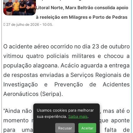
Litoral Norte, Marx Beltrão consolida apoio
à reeleição em Milagres e Porto de Pedras
27 de julho de 2026 - 10:05.
O acidente aéreo ocorrido no dia 23 de outubro
vitimou quatro policiais militares e chocou a
população alagoana. Acácio aguarda a entrega
de respostas enviadas a Serviços Regionais de
Investigação e Prevenção de Acidentes
Aeronáuticos (Seripa).
“Ainda não conclui as investigações, mas até o
Usamos cookies para melhorar
sua experiência.
Saiba mais
.
momento não há nenhum indício que aponte
Recusar
Aceitar
para uma falha mecânica ou falta de