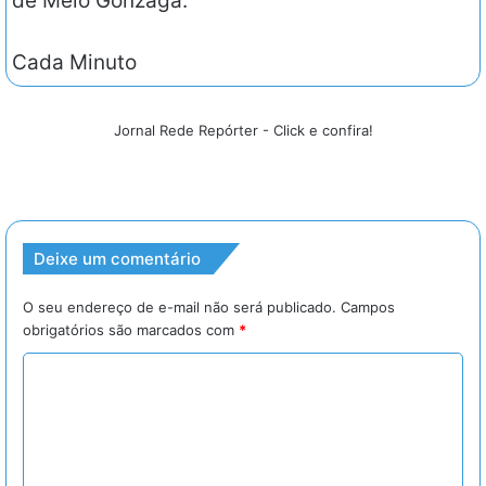
de Melo Gonzaga.
Cada Minuto
Jornal Rede Repórter - Click e confira!
Deixe um comentário
O seu endereço de e-mail não será publicado.
Campos
obrigatórios são marcados com
*
C
o
m
e