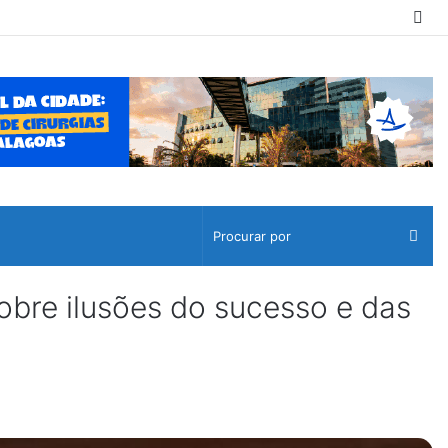
Sw
ski
Pro
por
obre ilusões do sucesso e das