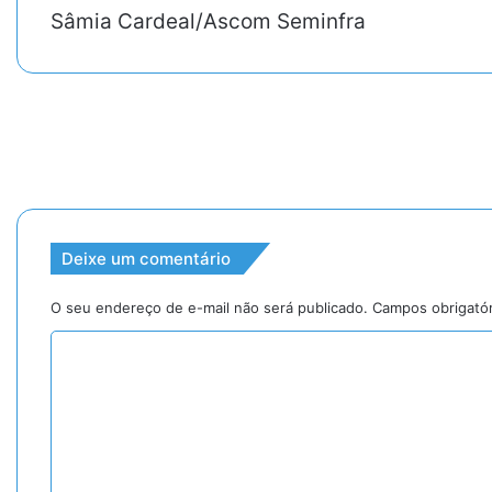
Sâmia Cardeal/Ascom Seminfra
Deixe um comentário
O seu endereço de e-mail não será publicado.
Campos obrigató
C
o
m
e
n