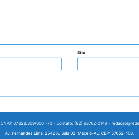
Site
 CNPJ: 07.628.309/0001-70 - Contato: (82) 98762-0146 - redacao@rede
Av. Fernandes Lima, 2542 A, Sala 02, Maceió-AL, CEP: 57052-400.