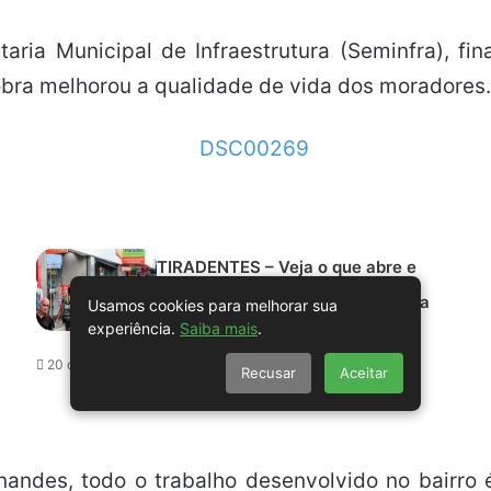
aria Municipal de Infraestrutura (Seminfra), f
 obra melhorou a qualidade de vida dos moradores.
TIRADENTES – Veja o que abre e
fecha em Maceió no feriado desta
Usamos cookies para melhorar sua
experiência.
Saiba mais
.
terça (21)
20 de abril de 2026 - 11:32.
Recusar
Aceitar
nandes, todo o trabalho desenvolvido no bairro