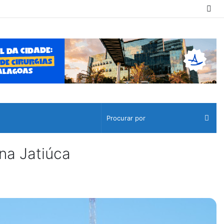
Sw
ski
Pro
por
 na Jatiúca