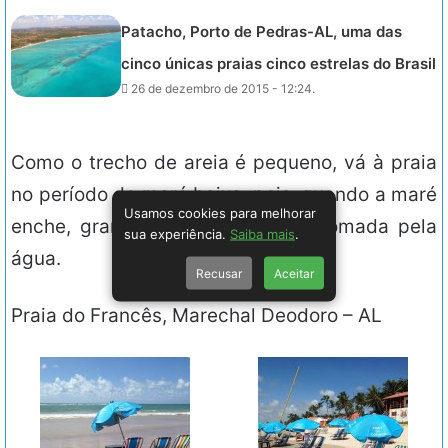
Patacho, Porto de Pedras-AL, uma das
cinco únicas praias cinco estrelas do Brasil
26 de dezembro de 2015 - 12:24.
Como o trecho de areia é pequeno, vá à praia
no período de maré baixa, pois, quando a maré
Usamos cookies para melhorar
enche, grande parte da areia é tomada pela
sua experiência.
Saiba mais
.
água.
Recusar
Aceitar
Praia do Francês, Marechal Deodoro – AL