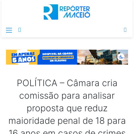
Menu
Switch
Pr
skin
po
POLÍTICA – Câmara cria
comissão para analisar
proposta que reduz
maioridade penal de 18 para
16 anos em casos de crimes