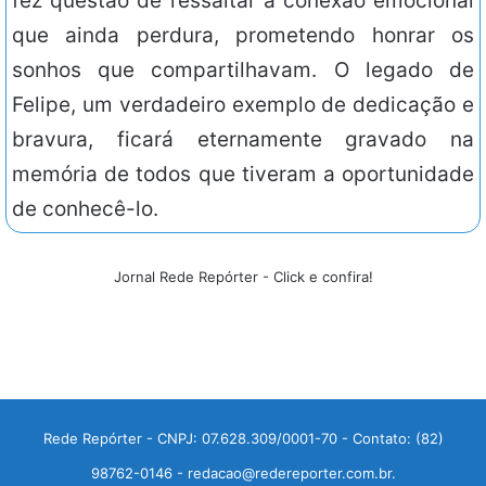
fez questão de ressaltar a conexão emocional
que ainda perdura, prometendo honrar os
sonhos que compartilhavam. O legado de
Felipe, um verdadeiro exemplo de dedicação e
bravura, ficará eternamente gravado na
memória de todos que tiveram a oportunidade
de conhecê-lo.
Jornal Rede Repórter - Click e confira!
Rede Repórter - CNPJ: 07.628.309/0001-70 - Contato: (82)
98762-0146 - redacao@redereporter.com.br.