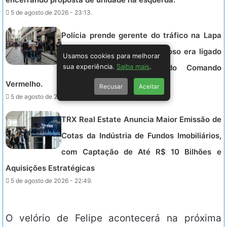
5 de agosto de 2026 - 23:13.
Polícia prende gerente do tráfico na Lapa
após meses foragido; criminoso era ligado
Usamos cookies para melhorar
sua experiência.
Saiba mais
.
a chefes de facções do Comando
Vermelho.
Recusar
Aceitar
5 de agosto de 2026 - 23:00.
TRX Real Estate Anuncia Maior Emissão de
Cotas da Indústria de Fundos Imobiliários,
com Captação de Até R$ 10 Bilhões e
Aquisições Estratégicas
5 de agosto de 2026 - 22:49.
O velório de Felipe acontecerá na próxima