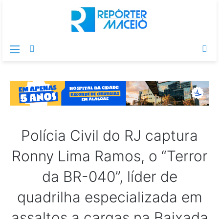
Menu
Switch
Pr
skin
po
Polícia Civil do RJ captura
Ronny Lima Ramos, o “Terror
da BR-040”, líder de
quadrilha especializada em
assaltos a cargas na Baixada