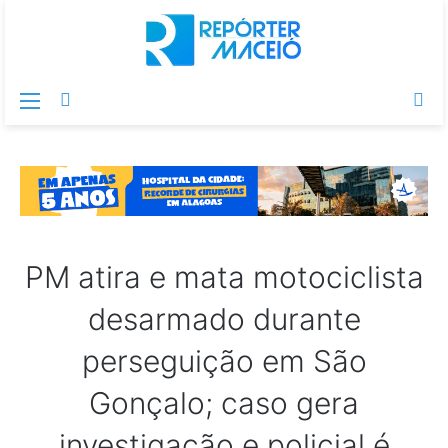
Menu
Switch
Pr
skin
po
PM atira e mata motociclista
desarmado durante
perseguição em São
Gonçalo; caso gera
investigação e policial é