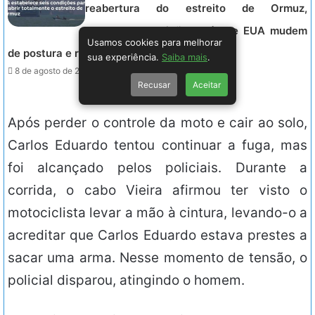
reabertura do estreito de Ormuz,
mantendo restrições até que EUA mudem
Usamos cookies para melhorar
de postura e remunerem danos.
sua experiência.
Saiba mais
.
8 de agosto de 2026 - 19:05.
Recusar
Aceitar
Após perder o controle da moto e cair ao solo,
Carlos Eduardo tentou continuar a fuga, mas
foi alcançado pelos policiais. Durante a
corrida, o cabo Vieira afirmou ter visto o
motociclista levar a mão à cintura, levando-o a
acreditar que Carlos Eduardo estava prestes a
sacar uma arma. Nesse momento de tensão, o
policial disparou, atingindo o homem.