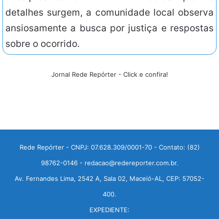
detalhes surgem, a comunidade local observa
ansiosamente a busca por justiça e respostas
sobre o ocorrido.
Jornal Rede Repórter - Click e confira!
Rede Repórter - CNPJ: 07.628.309/0001-70 - Contato: (82)
98762-0146 - redacao@redereporter.com.br.
Av. Fernandes Lima, 2542 A, Sala 02, Maceió-AL, CEP: 57052-
400.
EXPEDIENTE: