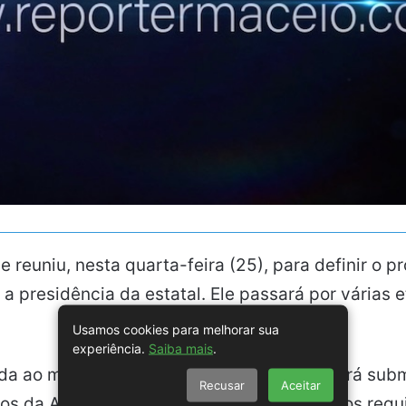
 reuniu, nesta quarta-feira (25), para definir o 
a presidência da estatal. Ele passará por várias
Usamos cookies para melhorar sua
experiência.
Saiba mais
.
a ao mercado, a indicação de Andrade será subm
Recusar
Aceitar
 da Alta Administração, para a análise dos requis