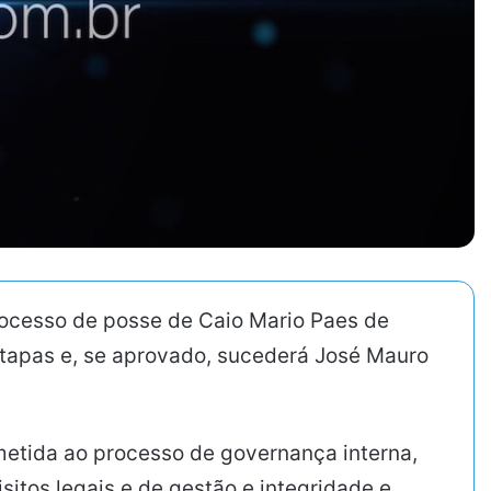
processo de posse de Caio Mario Paes de
 etapas e, se aprovado, sucederá José Mauro
etida ao processo de governança interna,
itos legais e de gestão e integridade e,