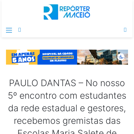
Menu
Switch
Pr
skin
po
PAULO DANTAS – No nosso
5º encontro com estudantes
da rede estadual e gestores,
recebemos gremistas das
Escolas Maria Salete de