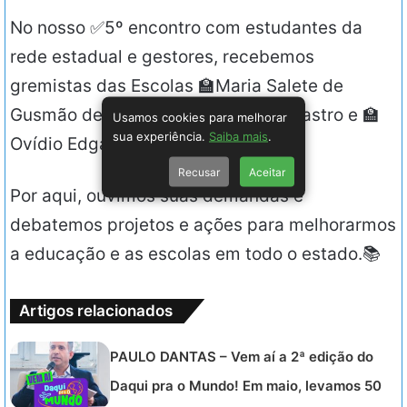
No nosso ✅5º encontro com estudantes da
rede estadual e gestores, recebemos
gremistas das Escolas 🏫Maria Salete de
Gusmão de Araújo, 🏫Benedita de Castro e 🏫
Usamos cookies para melhorar
sua experiência.
Saiba mais
.
Ovídio Edgar de Albuquerque.
Recusar
Aceitar
Por aqui, ouvimos suas demandas e
debatemos projetos e ações para melhorarmos
a educação e as escolas em todo o estado.📚
Artigos relacionados
PAULO DANTAS – Vem aí a 2ª edição do
Daqui pra o Mundo! Em maio, levamos 50