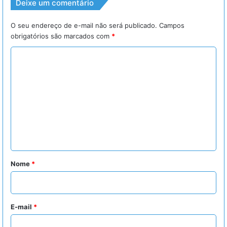
Deixe um comentário
O seu endereço de e-mail não será publicado.
Campos
obrigatórios são marcados com
*
C
o
m
e
n
t
á
r
Nome
*
i
o
*
E-mail
*