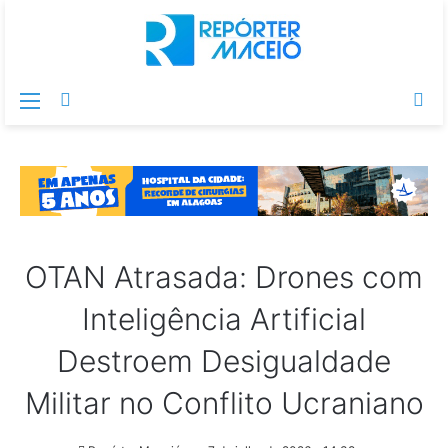
Menu
Switch
Pr
skin
po
OTAN Atrasada: Drones com
Inteligência Artificial
Destroem Desigualdade
Militar no Conflito Ucraniano