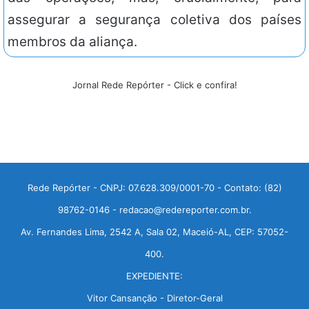
assegurar a segurança coletiva dos países
membros da aliança.
Jornal Rede Repórter - Click e confira!
Rede Repórter - CNPJ: 07.628.309/0001-70 - Contato: (82)
98762-0146 - redacao@redereporter.com.br.
Av. Fernandes Lima, 2542 A, Sala 02, Maceió-AL, CEP: 57052-
400.
EXPEDIENTE:
Vitor Cansanção - Diretor-Geral