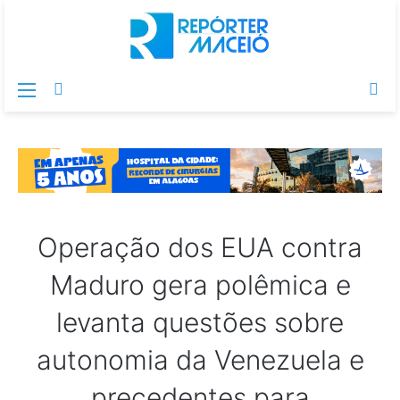
Menu
Switch
Pr
skin
po
Operação dos EUA contra
Maduro gera polêmica e
levanta questões sobre
autonomia da Venezuela e
precedentes para