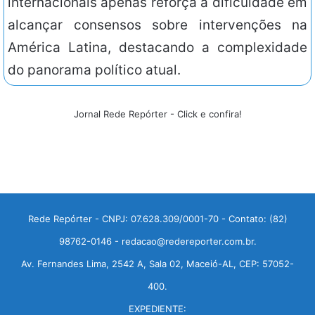
internacionais apenas reforça a dificuldade em
alcançar consensos sobre intervenções na
América Latina, destacando a complexidade
do panorama político atual.
Jornal Rede Repórter - Click e confira!
Rede Repórter - CNPJ: 07.628.309/0001-70 - Contato: (82)
98762-0146 - redacao@redereporter.com.br.
Av. Fernandes Lima, 2542 A, Sala 02, Maceió-AL, CEP: 57052-
400.
EXPEDIENTE: