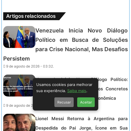
Artigos relacionados
Venezuela Inicia Novo Diálogo
Político em Busca de Soluções
para Crise Nacional, Mas Desafios
Persistem
9 de agosto de 2026 - 03:32.
Venezuela Inicia Novo Diálogo Político:
Usamos cookies para melhorar
Cidadãos Esperam Resultados Concretos
sua experiência.
Saiba mais
.
em Meio a Conflito e Crise Econômica
Recusar
Aceitar
9 de agosto de 2026 - 03:32.
Lionel Messi Retorna à Argentina para
Despedida do Pai Jorge, Ícone em Sua