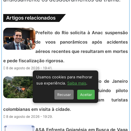
Artigos relacionados
Prefeito do Rio solicita à Anac suspensão
de voos panorâmicos após acidentes
aéreos recentes que resultaram em mortes
e pede fiscalização rigorosa.
8 de agosto de 2026 - 19:41.
Usamos cookies para melhorar
Queda de helicóptero no Rio de Janeiro
sua experiência.
Saiba mais
.
deixa quatro mortos, incluindo piloto
Recusar
Aceitar
experiente; vítimas seriam turistas
colombianas em visita à cidade.
8 de agosto de 2026 - 19:29.
ASA Enfrenta Goianésia em Busca de Vaga