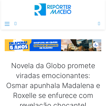
Menu
Switch
Pr
skin
po
Novela da Globo promete
viradas emocionantes:
Osmar apunhala Madalena e
Roxelle se enfurece com
revelação chocante!