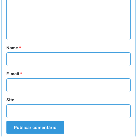
m
e
n
t
á
r
Nome
*
i
o
*
E-mail
*
Site