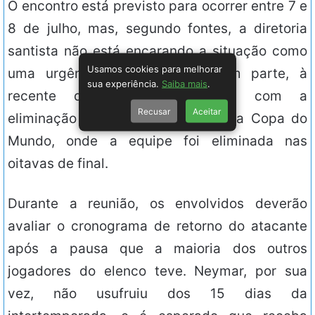
O encontro está previsto para ocorrer entre 7 e
8 de julho, mas, segundo fontes, a diretoria
santista não está encarando a situação como
Usamos cookies para melhorar
uma urgência. Isso se deve, em parte, à
sua experiência.
Saiba mais
.
recente desilusão de Neymar com a
Recusar
Aceitar
eliminação da Seleção Brasileira na Copa do
Mundo, onde a equipe foi eliminada nas
oitavas de final.
Durante a reunião, os envolvidos deverão
avaliar o cronograma de retorno do atacante
após a pausa que a maioria dos outros
jogadores do elenco teve. Neymar, por sua
vez, não usufruiu dos 15 dias da