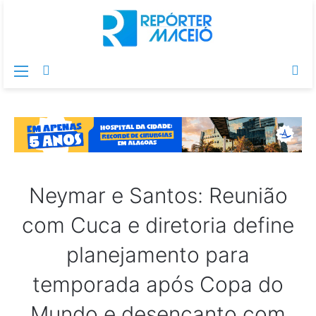
Menu
Switch
Pr
skin
po
Neymar e Santos: Reunião
com Cuca e diretoria define
planejamento para
temporada após Copa do
Mundo e desencanto com