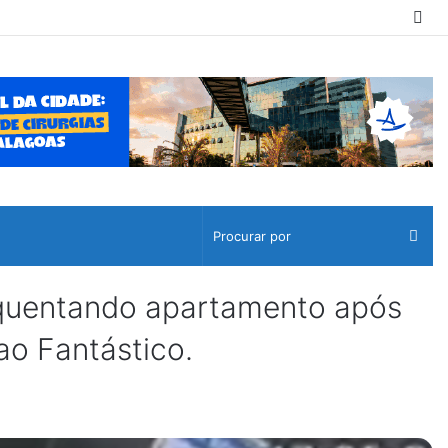
Sw
ski
Pro
por
equentando apartamento após
ao Fantástico.