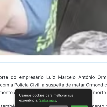
orte do empresário Luiz Marcelo Antônio Orm
 com a Polícia Civil, a suspeita de matar Ormond
mento onde o crime ocorreu mesmo após a morte 
Usamos cookies para melhorar sua
experiência.
Saiba mais
.
também investigada por possível envolvimento no