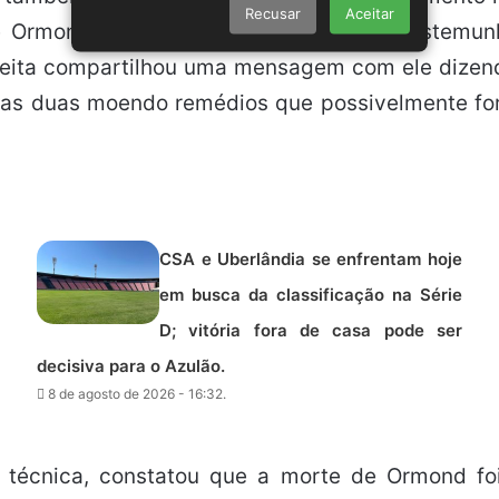
Recusar
Aceitar
de Ormond permanecia no imóvel. Uma testemu
peita compartilhou uma mensagem com ele dizendo
as duas moendo remédios que possivelmente fora
CSA e Uberlândia se enfrentam hoje
em busca da classificação na Série
D; vitória fora de casa pode ser
decisiva para o Azulão.
8 de agosto de 2026 - 16:32.
ia técnica, constatou que a morte de Ormond 