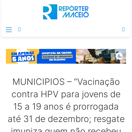
Menu
Switch
Pr
skin
po
MUNICIPIOS – “Vacinação
contra HPV para jovens de
15 a 19 anos é prorrogada
até 31 de dezembro; resgate
imuniza quem não recebeu