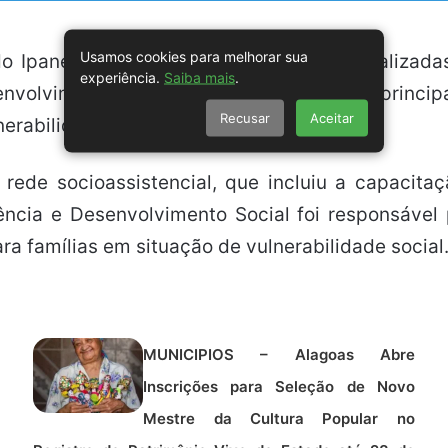
Usamos cookies para melhorar sua
do Ipanema fez um balanço das ações realizad
experiência.
Saiba mais
.
envolvimento do município. Um dos focos principa
Recusar
Aceitar
erabilidade.
rede socioassistencial, que incluiu a capacit
tência e Desenvolvimento Social foi responsável
ara famílias em situação de vulnerabilidade social
MUNICIPIOS – Alagoas Abre
Inscrições para Seleção de Novo
Mestre da Cultura Popular no