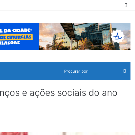
Sw
ski
Pro
por
nços e ações sociais do ano