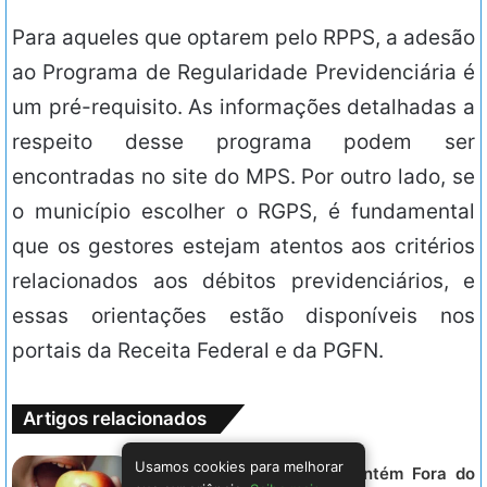
Para aqueles que optarem pelo RPPS, a adesão
ao Programa de Regularidade Previdenciária é
um pré-requisito. As informações detalhadas a
respeito desse programa podem ser
encontradas no site do MPS. Por outro lado, se
o município escolher o RGPS, é fundamental
que os gestores estejam atentos aos critérios
relacionados aos débitos previdenciários, e
essas orientações estão disponíveis nos
portais da Receita Federal e da PGFN.
Artigos relacionados
Usamos cookies para melhorar
MUNICIPIOS – Brasil se Mantém Fora do