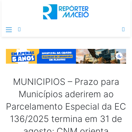
Menu
Switch
Pr
skin
po
MUNICIPIOS – Prazo para
Municípios aderirem ao
Parcelamento Especial da EC
136/2025 termina em 31 de
agosto; CNM orienta