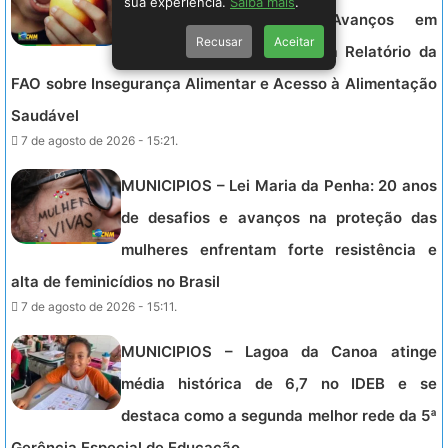
sua experiência.
Saiba mais
.
Mapa da Fome com Avanços em
Recusar
Aceitar
Segurança Alimentar, Afirma Relatório da
FAO sobre Insegurança Alimentar e Acesso à Alimentação
Saudável
7 de agosto de 2026 - 15:21.
MUNICIPIOS – Lei Maria da Penha: 20 anos
de desafios e avanços na proteção das
mulheres enfrentam forte resistência e
alta de feminicídios no Brasil
7 de agosto de 2026 - 15:11.
MUNICIPIOS – Lagoa da Canoa atinge
média histórica de 6,7 no IDEB e se
destaca como a segunda melhor rede da 5ª
Gerência Especial de Educação.