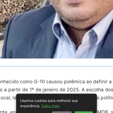
onhecido como G-10 causou polêmica ao definir a
 a partir de 1º de janeiro de 2025. A escolha d
local, levantando dúvidas sobre a condução políti
Usamos cookies para melhorar sua
experiência.
Saiba mais
.
ente, enquanto Maxuel Feitosa, também do MDB, se