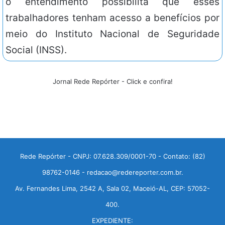
o entendimento possibilita que esses
trabalhadores tenham acesso a benefícios por
meio do Instituto Nacional de Seguridade
Social (INSS).
Jornal Rede Repórter - Click e confira!
Rede Repórter - CNPJ: 07.628.309/0001-70 - Contato: (82)
98762-0146 - redacao@redereporter.com.br.
Av. Fernandes Lima, 2542 A, Sala 02, Maceió-AL, CEP: 57052-
400.
EXPEDIENTE: