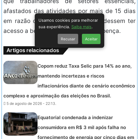
que trabalhadores de setores essenciais,
afastados das atividades por mais de 15 dias
em razão do novo coronavírus, pudessem ter
Usamos cookies para melhorar
sua experiência.
Saiba mais
.
acesso a benefícios como auxílio-doença.
Recusar
Aceitar
Artigos relacionados
Copom reduz Taxa Selic para 14% ao ano,
mantendo incertezas e riscos
inflacionários diante de cenário econômico
complexo e aproximação das eleições no Brasil.
5 de agosto de 2026 - 22:13.
Equatorial condenada a indenizar
consumidora em R$ 3 mil após falha no
fornecimento de energia por cinco dias em