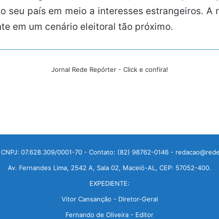
o seu país em meio a interesses estrangeiros. A
e em um cenário eleitoral tão próximo.
Jornal Rede Repórter - Click e confira!
 CNPJ: 07.628.309/0001-70 - Contato: (82) 98762-0146 - redacao@rede
Av. Fernandes Lima, 2542 A, Sala 02, Maceió-AL, CEP: 57052-400.
EXPEDIENTE:
Vitor Cansanção - Diretor-Geral
Fernando de Oliveira - Editor