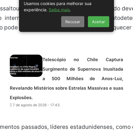
Usamos cookies para melhorar sua
ssaltou que a luta contra o crime organizado de
experiência.
Saiba mais
.
o internacional, como o respeito pela autode
Recusar
Aceitar
o pode servir como justificativa para enfraquecer 
Telescópio no Chile Captura
Surgimento de Supernova Inusitada
a 500 Milhões de Anos-Luz,
Revelando Mistérios sobre Estrelas Massivas e suas
Explosões.
7 de agosto de 2026 - 17:43.
omentos passados, líderes estadunidenses, como