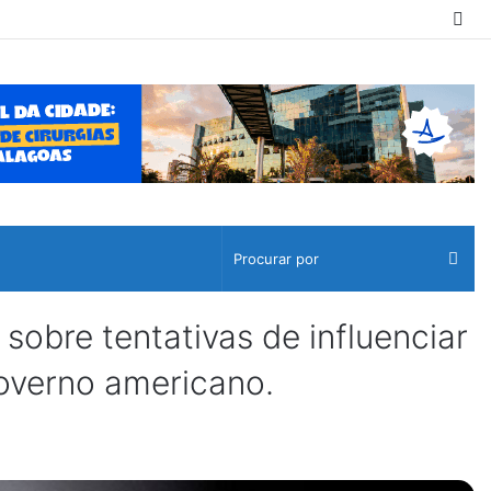
Sw
ski
Pro
por
sobre tentativas de influenciar
governo americano.