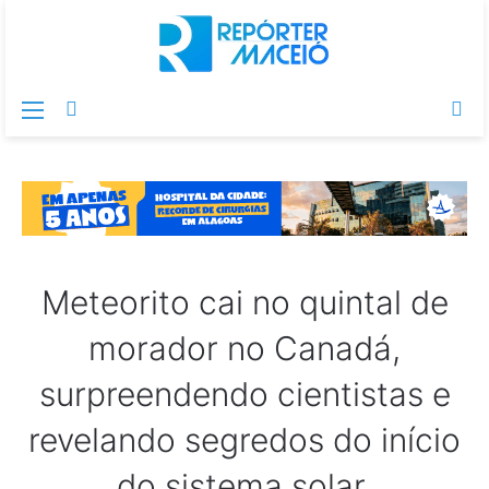
Menu
Switch
Pr
skin
po
Meteorito cai no quintal de
morador no Canadá,
surpreendendo cientistas e
revelando segredos do início
do sistema solar.