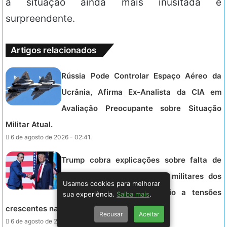
a situação ainda mais inusitada e
surpreendente.
Artigos relacionados
Rússia Pode Controlar Espaço Aéreo da
Ucrânia, Afirma Ex-Analista da CIA em
Avaliação Preocupante sobre Situação
Militar Atual.
6 de agosto de 2026 - 02:41.
Trump cobra explicações sobre falta de
munições que limita ações militares dos
Usamos cookies para melhorar
EUA contra o Irã, em meio a tensões
sua experiência.
Saiba mais
.
crescentes na região.
Recusar
Aceitar
6 de agosto de 2026 - 02:05.