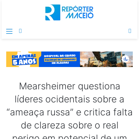
Menu
Switch
Pr
skin
po
Mearsheimer questiona
líderes ocidentais sobre a
“ameaça russa” e critica falta
de clareza sobre o real
perigo em potencial de um