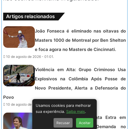
Artigos relacionados
João Fonseca é eliminado nas oitavas do
Masters 1000 de Montreal por Ben Shelton
e foca agora no Masters de Cincinnati.
10 de agosto de 2026 - 01:01.
Violência em Alta: Grupo Criminoso Usa
Explosivos na Colômbia Após Posse de
Novo Presidente, Alerta a Defensoria do
Povo
10 de agosto de 2026 - 00:49.
Usamos cookies para melhorar
sua experiência.
Saiba mais
.
Roberto Carlos Anuncia Data Extra em
Recusar
Aceitar
Show devido à Grande Demanda no