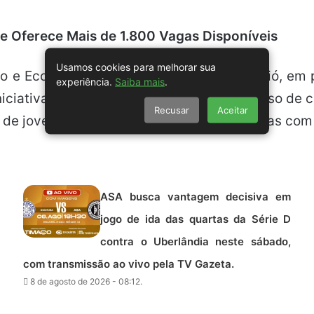
 Oferece Mais de 1.800 Vagas Disponíveis
Usamos cookies para melhorar sua
o e Economia Solidária (Semtes) de Maceió, em p
experiência.
Saiba mais
.
iciativa tem como objetivo facilitar o acesso de 
Recusar
Aceitar
 de jovens aprendizes, estagiários e Pessoas com
ASA busca vantagem decisiva em
jogo de ida das quartas da Série D
contra o Uberlândia neste sábado,
com transmissão ao vivo pela TV Gazeta.
8 de agosto de 2026 - 08:12.