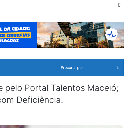
Sw
ski
Pro
por
pelo Portal Talentos Maceió;
com Deficiência.