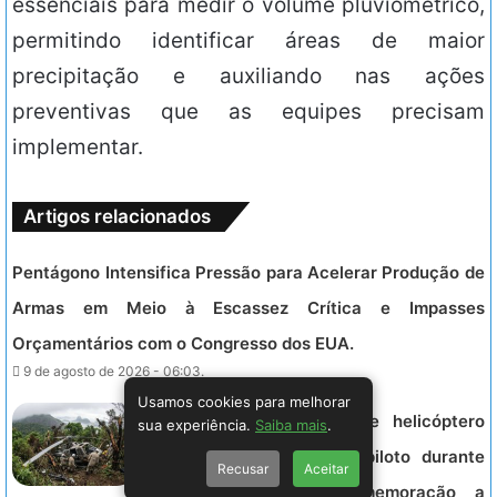
essenciais para medir o volume pluviométrico,
permitindo identificar áreas de maior
precipitação e auxiliando nas ações
preventivas que as equipes precisam
implementar.
Artigos relacionados
Pentágono Intensifica Pressão para Acelerar Produção de
Armas em Meio à Escassez Crítica e Impasses
Orçamentários com o Congresso dos EUA.
9 de agosto de 2026 - 06:03.
Usamos cookies para melhorar
Tragédia no Rio: Queda de helicóptero
sua experiência.
Saiba mais
.
mata três colombianas e piloto durante
Recusar
Aceitar
voo panorâmico em comemoração a