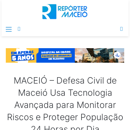
Menu
Switch
Pr
skin
po
MACEIÓ – Defesa Civil de
Maceió Usa Tecnologia
Avançada para Monitorar
Riscos e Proteger População
24 Horas por Dia