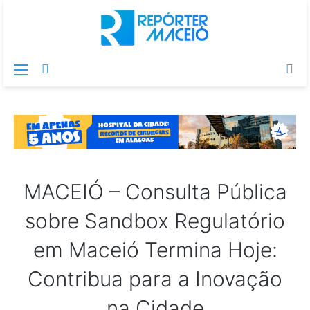
Menu
Switch
Pr
skin
po
MACEIÓ – Consulta Pública
sobre Sandbox Regulatório
em Maceió Termina Hoje:
Contribua para a Inovação
na Cidade