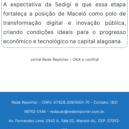
A expectativa da Sedigi é que essa etapa
fortaleça a posição de Maceió como polo de
transformação digital e inovação pública,
criando condições ideais para o progresso
econômico e tecnológico na capital alagoana.
Jornal Rede Repórter - Click e confira!
Rede Repórter - CNPJ: 07.628.309/0001-70 - Contato: (82)
98762-0146 - redacao@redereporter.com.br.
Av. Fernandes Lima, 2542 A, Sala 02, Maceió-AL, CEP: 57052-