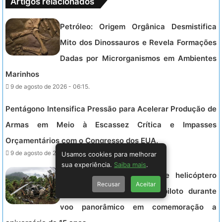
Artigos relacionados
Petróleo: Origem Orgânica Desmistifica
Mito dos Dinossauros e Revela Formações
Dadas por Microrganismos em Ambientes
Marinhos
9 de agosto de 2026 - 06:15.
Pentágono Intensifica Pressão para Acelerar Produção de
Armas em Meio à Escassez Crítica e Impasses
Orçamentários com o Congresso dos EUA.
9 de agosto de 2026 - 06:03.
Usamos cookies para melhorar
sua experiência.
Saiba mais
.
Tragédia no Rio: Queda de helicóptero
Recusar
Aceitar
mata três colombianas e piloto durante
voo panorâmico em comemoração a