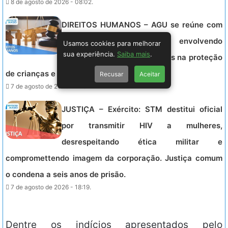
8 de agosto de 2026 - 08:02.
DIREITOS HUMANOS – AGU se reúne com
Discord após tragédia envolvendo
Usamos cookies para melhorar
sua experiência.
Saiba mais
.
adolescente e exige melhorias na proteção
de crianças e adolescentes na plataforma.
Recusar
Aceitar
7 de agosto de 2026 - 21:52.
JUSTIÇA – Exército: STM destitui oficial
por transmitir HIV a mulheres,
desrespeitando ética militar e
compromettendo imagem da corporação. Justiça comum
o condena a seis anos de prisão.
7 de agosto de 2026 - 18:19.
Dentre os indícios apresentados pelo