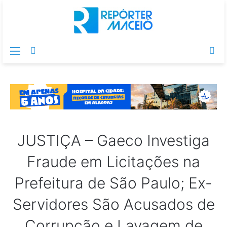
Menu
Switch
Pr
skin
po
JUSTIÇA – Gaeco Investiga
Fraude em Licitações na
Prefeitura de São Paulo; Ex-
Servidores São Acusados de
Corrupção e Lavagem de