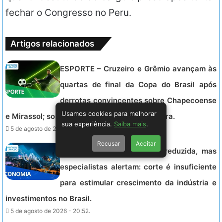
fechar o Congresso no Peru.
Artigos relacionados
ESPORTE – Cruzeiro e Grêmio avançam às
quartas de final da Copa do Brasil após
derrotas convincentes sobre Chapecoense
Usamos cookies para melhorar
e Mirassol; sorteio será na próxima terça-feira.
sua experiência.
Saiba mais
.
5 de agosto de 2026 - 21:54.
Recusar
Aceitar
ECONOMIA – Taxa Selic é reduzida, mas
especialistas alertam: corte é insuficiente
para estimular crescimento da indústria e
investimentos no Brasil.
5 de agosto de 2026 - 20:52.