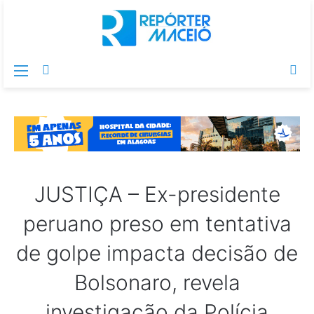
Menu
Switch
Pr
skin
po
JUSTIÇA – Ex-presidente
peruano preso em tentativa
de golpe impacta decisão de
Bolsonaro, revela
investigação da Polícia