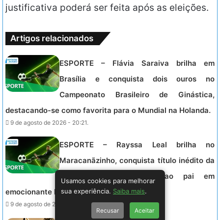
justificativa poderá ser feita após as eleições.
Artigos relacionados
ESPORTE – Flávia Saraiva brilha em
Brasília e conquista dois ouros no
Campeonato Brasileiro de Ginástica,
destacando-se como favorita para o Mundial na Holanda.
9 de agosto de 2026 - 20:21.
ESPORTE – Rayssa Leal brilha no
Maracanãzinho, conquista título inédito da
SLS e dedica vitória ao pai em
Usamos cookies para melhorar
sua experiência.
Saiba mais
.
emocionante homenagem.
9 de agosto de 2026 - 17:40.
Recusar
Aceitar