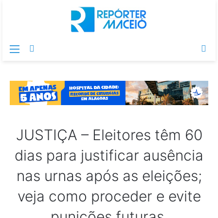
Menu
Switch
Pr
skin
po
JUSTIÇA – Eleitores têm 60
dias para justificar ausência
nas urnas após as eleições;
veja como proceder e evite
punições futuras.