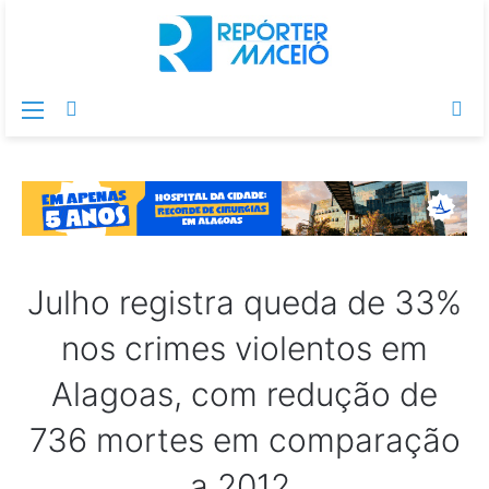
Menu
Switch
Pr
skin
po
Julho registra queda de 33%
nos crimes violentos em
Alagoas, com redução de
736 mortes em comparação
a 2012.