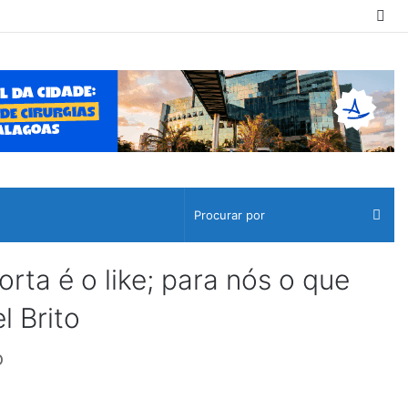
Sw
ski
Pro
por
a é o like; para nós o que
l Brito
o