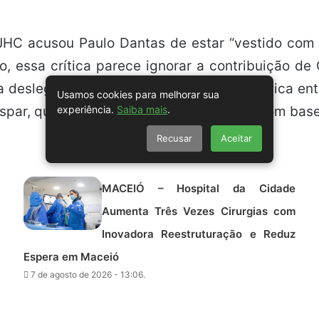
JHC acusou Paulo Dantas de estar “vestido com a
, essa crítica parece ignorar a contribuição de 
 deslegitimar a gestão de segurança pública entr
Usamos cookies para melhorar sua
experiência.
Saiba mais
.
aspar, que construiu sua imagem pública com base
Recusar
Aceitar
MACEIÓ – Hospital da Cidade
Aumenta Três Vezes Cirurgias com
Inovadora Reestruturação e Reduz
Espera em Maceió
7 de agosto de 2026 - 13:06.