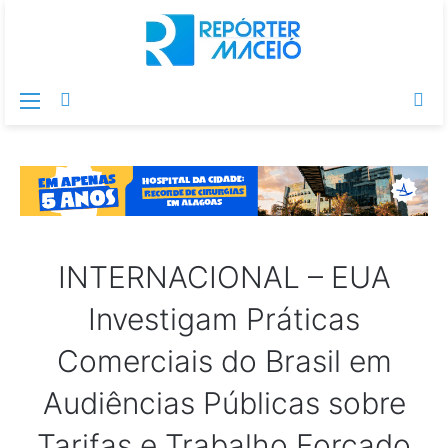
Menu
Switch
Pr
skin
po
INTERNACIONAL – EUA
Investigam Práticas
Comerciais do Brasil em
Audiências Públicas sobre
Tarifas e Trabalho Forçado