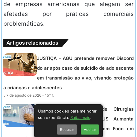
de empresas americanas que alegam ser
afetadas por práticas comerciais
problemáticas.
Artigos relacionados
JUSTIÇA – AGU pretende remover Discord
do ar após caso de suicídio de adolescente
em transmissão ao vivo, visando proteção
a crianças e adolescentes
7 de agosto de 2026 - 15:11.
SAÚDE – Crescimento de Cirurgias
Usamos cookies para melhorar
sua experiência.
Saiba mais
.
Plásticas Mamárias no SUS Aumenta
54,3% em Uma Década, Com Foco em
Recusar
Aceitar