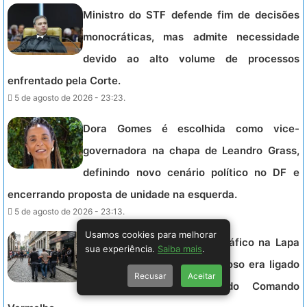
Ministro do STF defende fim de decisões
monocráticas, mas admite necessidade
devido ao alto volume de processos
enfrentado pela Corte.
5 de agosto de 2026 - 23:23.
Dora Gomes é escolhida como vice-
governadora na chapa de Leandro Grass,
definindo novo cenário político no DF e
encerrando proposta de unidade na esquerda.
5 de agosto de 2026 - 23:13.
Usamos cookies para melhorar
Polícia prende gerente do tráfico na Lapa
sua experiência.
Saiba mais
.
após meses foragido; criminoso era ligado
Recusar
Aceitar
a chefes de facções do Comando