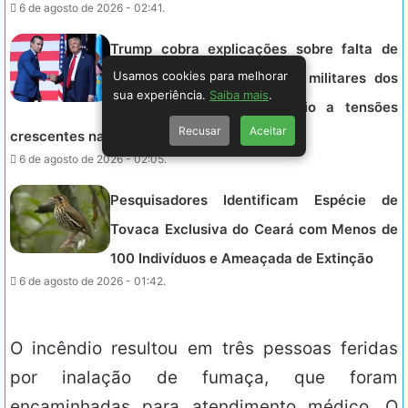
6 de agosto de 2026 - 02:41.
Trump cobra explicações sobre falta de
Usamos cookies para melhorar
munições que limita ações militares dos
sua experiência.
Saiba mais
.
EUA contra o Irã, em meio a tensões
Recusar
Aceitar
crescentes na região.
6 de agosto de 2026 - 02:05.
Pesquisadores Identificam Espécie de
Tovaca Exclusiva do Ceará com Menos de
100 Indivíduos e Ameaçada de Extinção
6 de agosto de 2026 - 01:42.
O incêndio resultou em três pessoas feridas
por inalação de fumaça, que foram
encaminhadas para atendimento médico. O