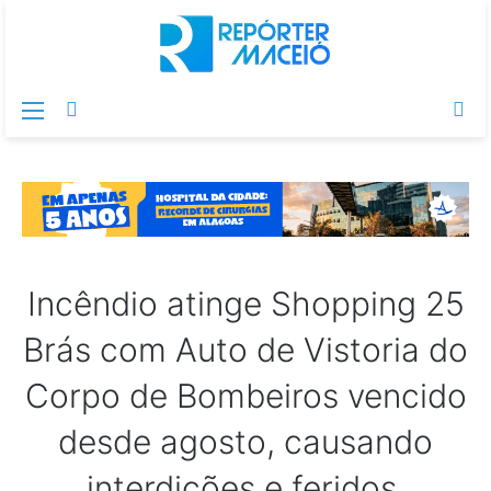
Menu
Switch
Pr
skin
po
Incêndio atinge Shopping 25
Brás com Auto de Vistoria do
Corpo de Bombeiros vencido
desde agosto, causando
interdições e feridos.