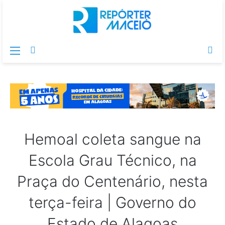
Menu
Switch
Pr
skin
po
Hemoal coleta sangue na
Escola Grau Técnico, na
Praça do Centenário, nesta
terça-feira | Governo do
Estado de Alagoas