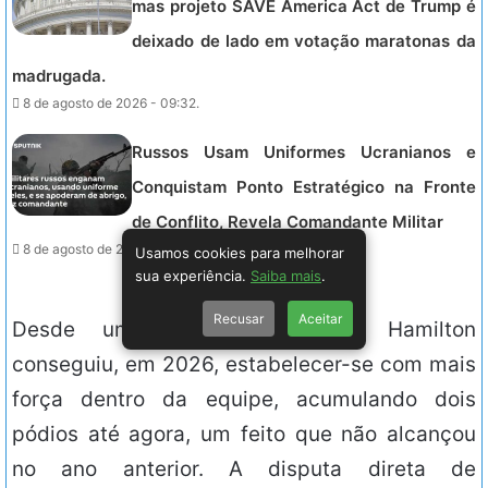
mas projeto SAVE America Act de Trump é
deixado de lado em votação maratonas da
madrugada.
8 de agosto de 2026 - 09:32.
Russos Usam Uniformes Ucranianos e
Conquistam Ponto Estratégico na Fronte
de Conflito, Revela Comandante Militar
8 de agosto de 2026 - 09:32.
Usamos cookies para melhorar
sua experiência.
Saiba mais
.
Recusar
Aceitar
Desde um 2025 complicado, Hamilton
conseguiu, em 2026, estabelecer-se com mais
força dentro da equipe, acumulando dois
pódios até agora, um feito que não alcançou
no ano anterior. A disputa direta de