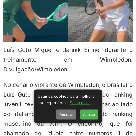
Luís Guto Miguel e Jannik Sinner durante o
treinamento em Wimbledon.
Divulgação/Wimbledon
No cenário vibrante de Wimbledon, o brasileiro
Luís Guto Miguel, atual número 1 do ranking
Usamos cookies para melhorar
sua experiência.
Saiba mais
.
juvenil, teve a oportunidade de treinar ao lado
do italiano Jannik Sinner, líder do ranking
Recusar
Aceitar
masculino da ATP. O encontro, que foi
chamado de “duelo entre números 1 do