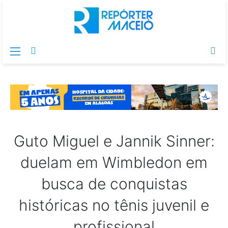
Menu
Switch
Pr
skin
po
Guto Miguel e Jannik Sinner:
duelam em Wimbledon em
busca de conquistas
históricas no tênis juvenil e
profissional