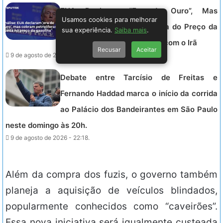
EUA Declaram “Era de Ouro”, Mas
Usamos cookies para melhorar
Pressionam Petróleo por Alta do Preço da
sua experiência.
Saiba mais
.
Gasolina em Meio a Conflito com o Irã
Recusar
Aceitar
9 de agosto de 2026 - 23:15.
Debate entre Tarcísio de Freitas e
Fernando Haddad marca o início da corrida
ao Palácio dos Bandeirantes em São Paulo
neste domingo às 20h.
9 de agosto de 2026 - 22:18.
Além da compra dos fuzis, o governo também
planeja a aquisição de veículos blindados,
popularmente conhecidos como “caveirões”.
Essa nova iniciativa será igualmente custeada