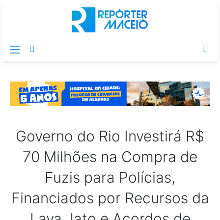
Menu
Switch
Pr
skin
po
Governo do Rio Investirá R$
70 Milhões na Compra de
Fuzis para Polícias,
Financiados por Recursos da
Lava Jato e Acordos de