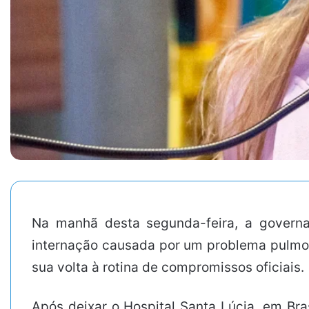
Na manhã desta segunda-feira, a governa
internação causada por um problema pulmon
sua volta à rotina de compromissos oficiais.
Após deixar o Hospital Santa Lúcia, em Bra