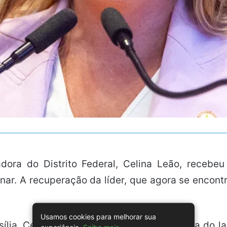
dora do Distrito Federal, Celina Leão, recebe
ar. A recuperação da líder, que agora se encon
Usamos cookies para melhorar sua
sília, Celina Leão anunciou que participaria do
experiência.
Saiba mais
.