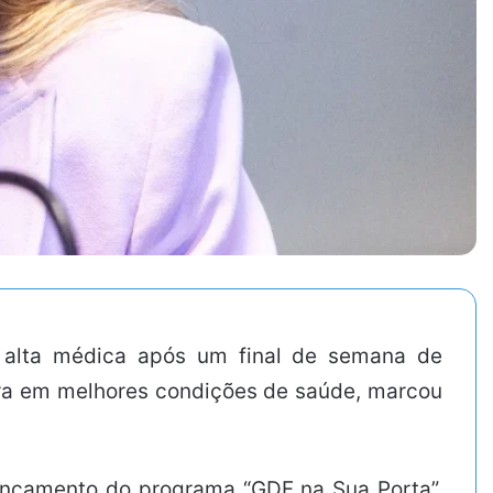
u alta médica após um final de semana de
tra em melhores condições de saúde, marcou
 lançamento do programa “GDF na Sua Porta”,