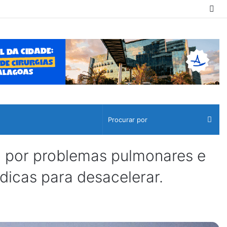
Sw
ski
Pro
por
o por problemas pulmonares e
icas para desacelerar.