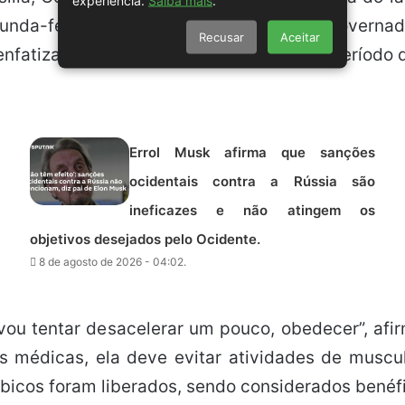
unda-feira. Em sua saída do hospital, a governa
Recusar
Aceitar
nfatizando a importância de respeitar o período 
Errol Musk afirma que sanções
ocidentais contra a Rússia são
ineficazes e não atingem os
objetivos desejados pelo Ocidente.
8 de agosto de 2026 - 04:02.
vou tentar desacelerar um pouco, obedecer”, af
 médicas, ela deve evitar atividades de muscu
eróbicos foram liberados, sendo considerados bené